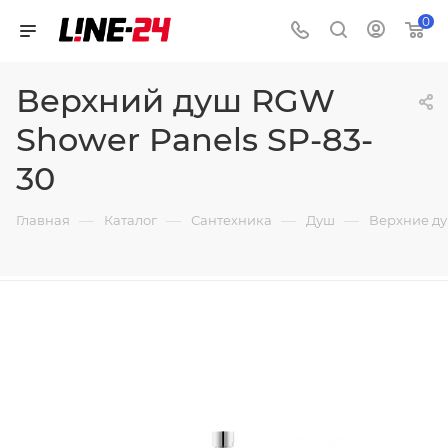
0
Верхний душ RGW
Shower Panels SP-83-
30
—
—
—
—
Главная
Каталог
Сантехника
Душ
Верхние д