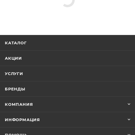
Минимальная цена
754.82
Реквизиты
Душ, Товар, 00-011367670
Бренд
RGW
Код товара
00-01136767
Максимальная цена
754.82
Серия
Shower Panels
Страна
Германия, Китай
Гарантия
1 год