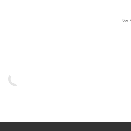
SW-51
Смесители для ванны с душем