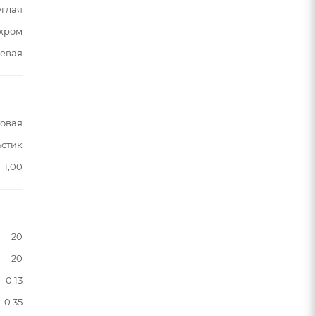
углая
хром
евая
овая
астик
1,00
20
20
0.13
0.35