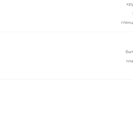
кр
глянц
быт
пл