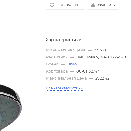
В ИЗБРАННОЕ
СРАВНИТЬ
Характеристики
Минимальная цена
—
2757.00
Реквизиты
—
Душ, Товар, 00-01132744, 0
Бренд
—
Timo
Код товара
—
00-01132744
Максимальная цена
—
2922.42
Все характеристики