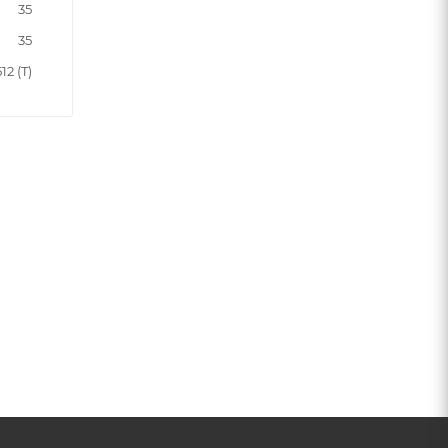
35
35
2 (T)