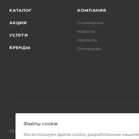
Hansgrohe
Код товара
00-01171103
Максимальная цена
45230.20
Страна
Германия
Гарантия
5 лет
Озон_Вес с упаковкой, г
1200
Товары комплекта
[]
Тип товара
Кран
Файлы cookie
Стиль
современный
Мы используем файлы cookie, разработанные нашими
Ширина, см