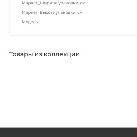
Маркет_Ширина упаковки, см
Маркет_Высота упаковки, см
Модель
Товары из коллекции
Краны
Накладные раковины
Смесители для душа
Минимальная цена
42670.00
В наличии
Да
Реквизиты
Смесители общее, Товар, 00-011711030
Бренд