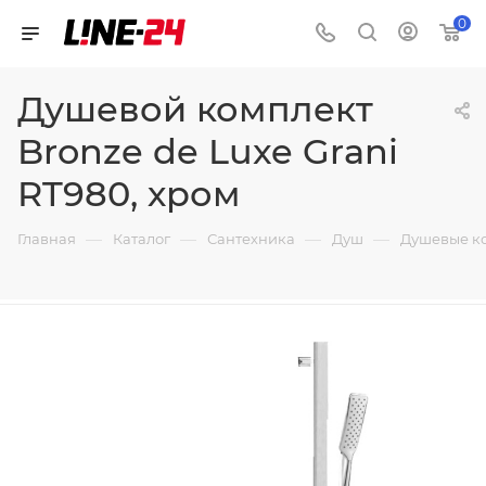
0
Душевой комплект
Bronze de Luxe Grani
RT980, хром
—
—
—
—
Главная
Каталог
Сантехника
Душ
Душевые к