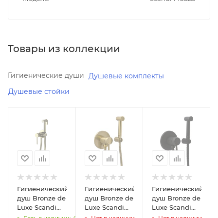
Товары из коллекции
Гигиенические души
Душевые комплекты
Душевые стойки
В наличии
Минимальная
Минимальная
Да
цена
цена
13600.00
13600.00
Реквизиты
Душ,
Реквизиты
Реквизиты
Душ,
Душ,
Товар,
Товар,
Товар,
00-
00-
00-
012252530
Гигиенический
Гигиенический
Гигиенический
011435620
011435580
душ Bronze de
душ Bronze de
душ Bronze de
Бренд
Luxe Scandi
Luxe Scandi
Luxe Scandi
Bronze
Бренд
Бренд
701BR со
9030BR со
9030B со