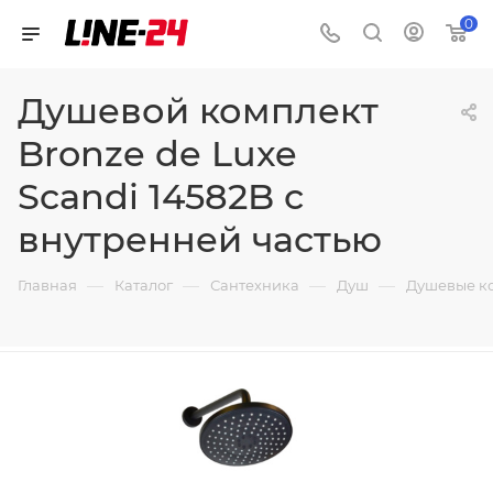
0
Душевой комплект
Bronze de Luxe
Scandi 14582B с
внутренней частью
—
—
—
—
Главная
Каталог
Сантехника
Душ
Душевые к