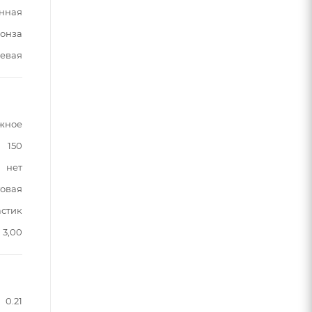
нная
онза
евая
жное
150
нет
овая
астик
3,00
0.21