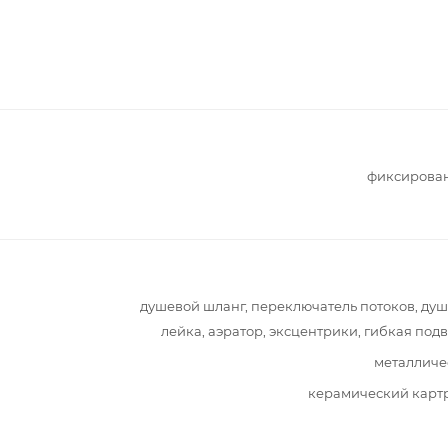
фиксирова
душевой шланг, переключатель потоков, ду
лейка, аэратор, эксцентрики, гибкая под
металличе
керамический карт