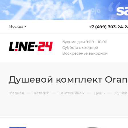
Москва
+7 (499) 703-24-2
Будние дни 9:00 – 18:00
Суббота выходной
Воскресенье выходной
Душевой комплект Orang
—
—
—
—
Главная
Каталог
Сантехника
Душ
Душев