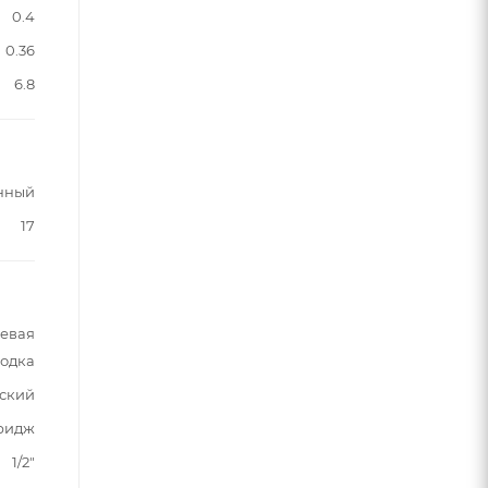
0.4
0.36
6.8
нный
17
шевая
водка
ский
ридж
1/2"