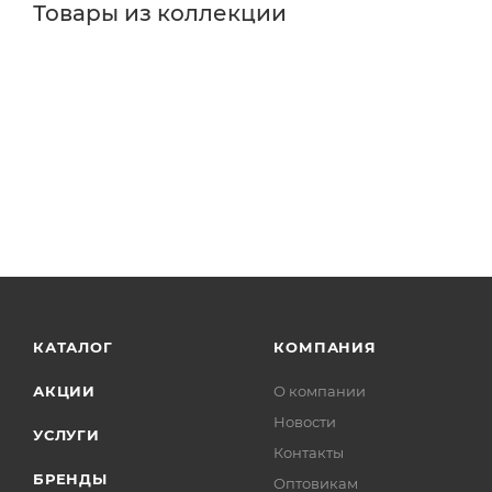
Товары из коллекции
Кнопки смыва
Душевые комплекты
Инсталляции д
Минимальная цена
4485.00
Реквизиты
Инсталляция, Товар, 00-00100825, 0.4
Бренд
TECE
Код товара
00-00100825
Максимальная цена
4485.00
Серия
Loop
Страна
Германия