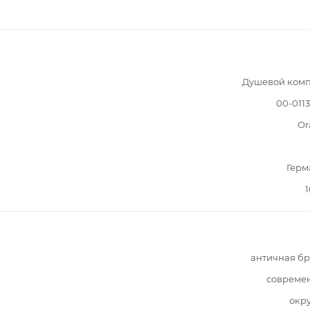
Душевой комп
00-011
Or
Герм
1
античная б
совреме
окр