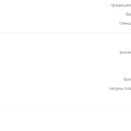
традицио
бр
глянц
рыча
быт
латунь, пл