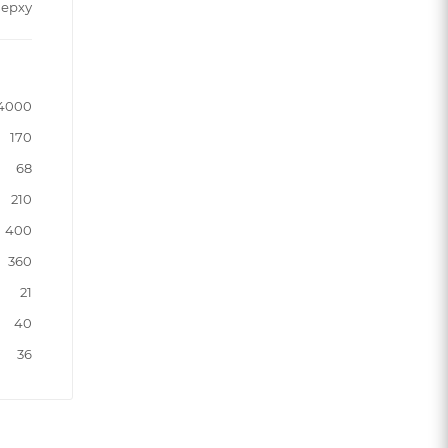
верху
4000
170
68
210
400
360
21
40
36